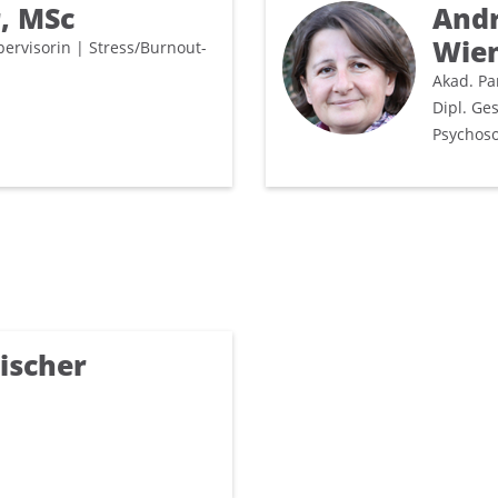
r, MSc
Andr
Wien
pervisorin | Stress/Burnout-
Akad. Pa
Dipl. Ge
Psychoso
ischer