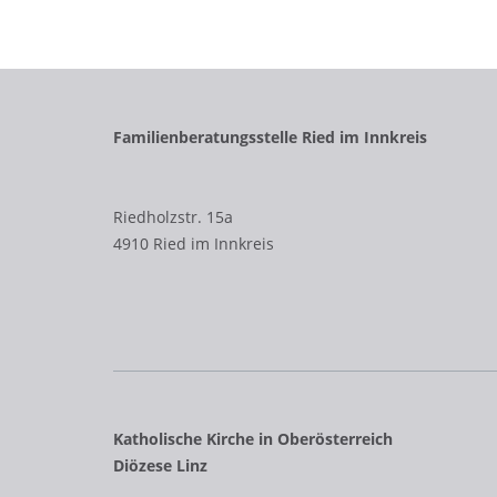
Familienberatungsstelle Ried im Innkreis
Riedholzstr. 15a
4910 Ried im Innkreis
Katholische Kirche in Oberösterreich
Diözese Linz