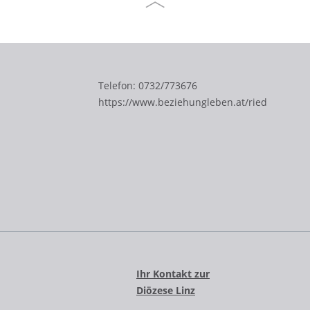
Telefon:
0732/773676
https://www.beziehungleben.at/ried
Ihr Kontakt zur
Diözese Linz