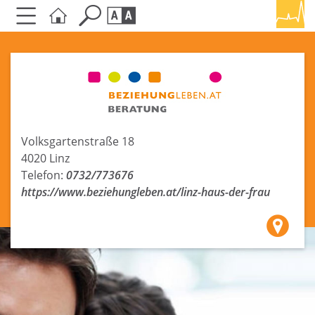
Seite durchsuchen nach ...
Barrierefreiheit Einstellungen
Schriftgröße
A
A
A
Volksgartenstraße 18
Kontrasteinstellungen
4020 Linz
Telefon:
0732/773676
A
A
A
A
A
https://www.beziehungleben.at/linz-haus-der-frau