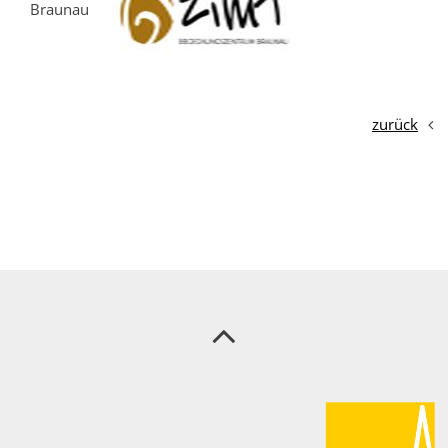
Braunau
zurück