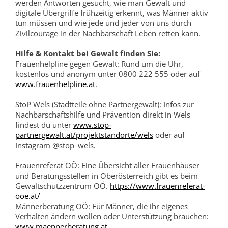
werden Antworten gesucht, wie man Gewalt und
digitale Übergriffe frühzeitig erkennt, was Männer aktiv
tun müssen und wie jede und jeder von uns durch
Zivilcourage in der Nachbarschaft Leben retten kann.
Hilfe & Kontakt bei Gewalt finden Sie:
Frauenhelpline gegen Gewalt: Rund um die Uhr,
kostenlos und anonym unter 0800 222 555 oder auf
www.frauenhelpline.at
.
StoP Wels (Stadtteile ohne Partnergewalt): Infos zur
Nachbarschaftshilfe und Prävention direkt in Wels
findest du unter
www.stop-
partnergewalt.at/projektstandorte/wels
oder auf
Instagram @stop_wels.
Frauenreferat OÖ: Eine Übersicht aller Frauenhäuser
und Beratungsstellen in Oberösterreich gibt es beim
Gewaltschutzzentrum OÖ.
https://www.frauenreferat-
ooe.at/
Männerberatung OÖ: Für Männer, die ihr eigenes
Verhalten ändern wollen oder Unterstützung brauchen:
www.maennerberatung.at
,